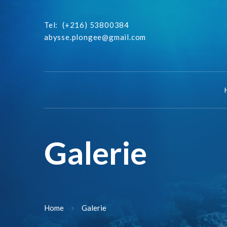
Tel:
(+216) 53800384
abysse.plongee@gmail.com
Galerie
Home
Galerie