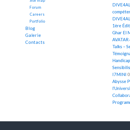
Site map
DIVE4ALL
Forum
compéten
Careers
DIVE4ALL
Portfolio
1ère Édi
Blog
Ghar El 
Galerie
AVATAR 
Contacts
Talks – S
Témoigna
Handicap 
Sensibil
I7MINI
0
Abysse P
l’Univers
Collabora
Program