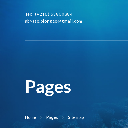
Tel:
(+216) 53800384
abysse.plongee@gmail.com
Pages
Home
Pages
Site map