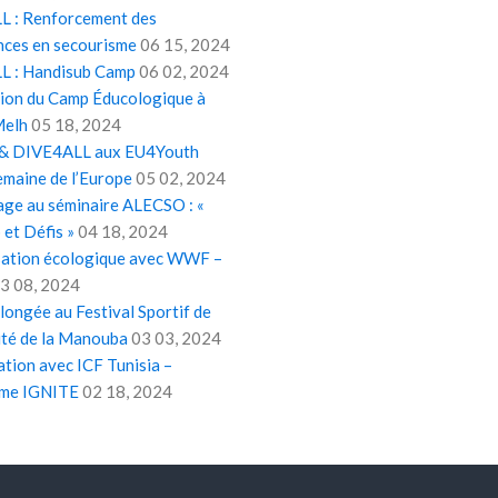
 : Renforcement des
ces en secourisme
06 15, 2024
 : Handisub Camp
06 02, 2024
tion du Camp Éducologique à
Melh
05 18, 2024
& DIVE4ALL aux EU4Youth
emaine de l’Europe
05 02, 2024
ge au séminaire ALECSO : «
et Défis »
04 18, 2024
isation écologique avec WWF –
3 08, 2024
longée au Festival Sportif de
ité de la Manouba
03 03, 2024
tion avec ICF Tunisia –
me IGNITE
02 18, 2024