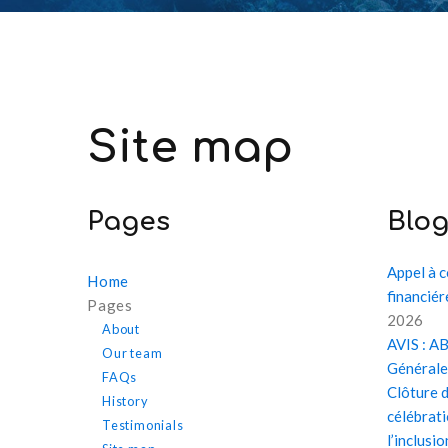
Site
map
Pages
Blo
Appel à 
Home
financié
Pages
2026
About
AVIS : 
Our team
Générale
FAQs
Clôture d
History
célébrati
Testimonials
l’inclusio